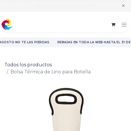
Horario intensivo | Atención al cliente de 8:00 h a 14:00 h y recogida
✕
de pedidos de 9:00 h a 14:00 h
·
·
·
 AGOSTO
NO TE LAS PIERDAS
REBAJAS EN TODA LA WEB
HASTA EL 31 D
Rebajas en toda la web hasta el 31 de agosto.
Todos los productos
Bolsa Térmica de Lino para Botella