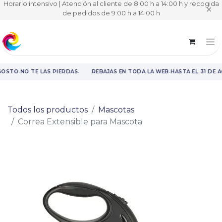
Horario intensivo | Atención al cliente de 8:00 h a 14:00 h y recogida
✕
de pedidos de 9:00 h a 14:00 h
·
·
·
GOSTO
NO TE LAS PIERDAS
REBAJAS EN TODA LA WEB
HASTA EL 31 DE 
Rebajas en toda la web hasta el 31 de agosto.
Todos los productos
Mascotas
Correa Extensible para Mascota