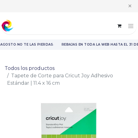
Horario intensivo | Atención al cliente de 8:00 h a 14:00 h y recogida
✕
de pedidos de 9:00 h a 14:00 h
·
·
·
 AGOSTO
NO TE LAS PIERDAS
REBAJAS EN TODA LA WEB
HASTA EL 31 D
Rebajas en toda la web hasta el 31 de agosto.
Todos los productos
Tapete de Corte para Cricut Joy Adhesivo
Estándar | 11.4 x 16 cm