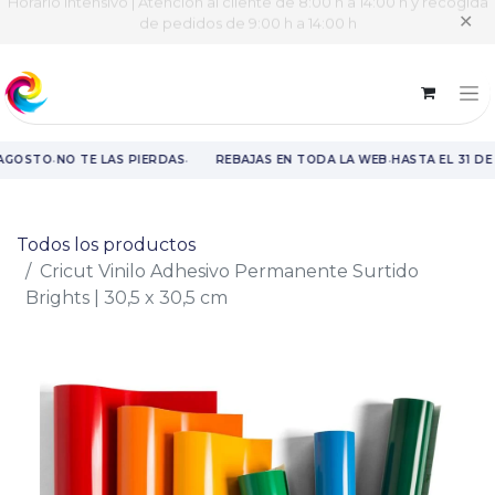
Horario intensivo | Atención al cliente de 8:00 h a 14:00 h y recogida
✕
de pedidos de 9:00 h a 14:00 h
·
·
·
 AGOSTO
NO TE LAS PIERDAS
REBAJAS EN TODA LA WEB
HASTA EL 31 DE
Rebajas en toda la web hasta el 31 de agosto.
Todos los productos
Cricut Vinilo Adhesivo Permanente Surtido
Brights | 30,5 x 30,5 cm