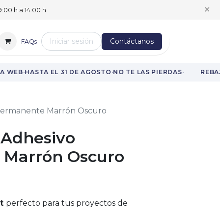
✕
:00 h a 14:00 h
Iniciar sesión
Contáctanos
FAQs
·
·
·
A WEB
HASTA EL 31 DE AGOSTO
NO TE LAS PIERDAS
REBAJ
o Permanente Marrón Oscuro
o Adhesivo
 Marrón Oscuro
ut
perfecto para tus proyectos de