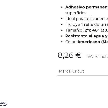
Adhesivo permanen
superficies.
Ideal para utilizar en 
Incluye
1 rollo
de un ú
Tamaño:
12"x 48" (30
Resistente al agua y 
Color:
Americano (Ma
8,26
€
IVA no incl
Marca
:
Cricut
es