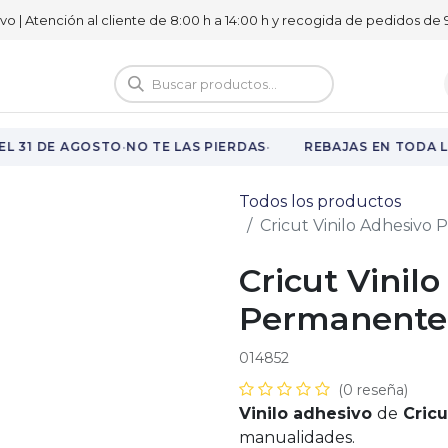
ivo | Atención al cliente de 8:00 h a 14:00 h y recogida de pedidos de 9
logo
Vuelta al cole
·
·
L 31 DE AGOSTO
NO TE LAS PIERDAS
REBAJAS EN TODA L
Todos los productos
Cricut Vinilo Adhesiv
Cricut Vinil
Permanente
014852
(0 reseña)
Vinilo adhesivo
de
Cric
manualidades.