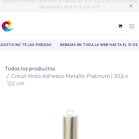
Horario intensivo | Atención al cliente de 8:00 h a 14:00 h y recogida
✕
de pedidos de 9:00 h a 14:00 h
·
·
·
 AGOSTO
NO TE LAS PIERDAS
REBAJAS EN TODA LA WEB
HASTA EL 31 DE
Rebajas en toda la web hasta el 31 de agosto.
Todos los productos
Cricut Vinilo Adhesivo Metallic Platinum | 30,5 x
122 cm