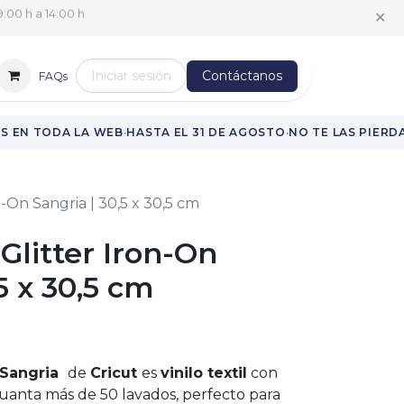
✕
:00 h a 14:00 h
Iniciar sesión
Contáctanos
FAQs
·
·
 EN TODA LA WEB
HASTA EL 31 DE AGOSTO
NO TE LAS PIERDA
on-On Sangria | 30,5 x 30,5 cm
 Glitter Iron-On
5 x 30,5 cm
 Sangria
de
Cricut
es
vinilo textil
con
anta más de 50 lavados, perfecto para