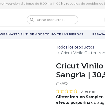
ivo | Atención al cliente de 8:00 h a 14:00 h y recogida de pedidos de 9
logo
Vuelta al cole
·
·
·
WEB
HASTA EL 31 DE AGOSTO
NO TE LAS PIERDAS
REBAJAS
Todos los productos
Cricut Vinilo Glitter Ir
Cricut Vinilo
Sangria | 30,
014852
(0 reseña)
Glitter Iron-on
Sampler,
efecto purpurina
que agu