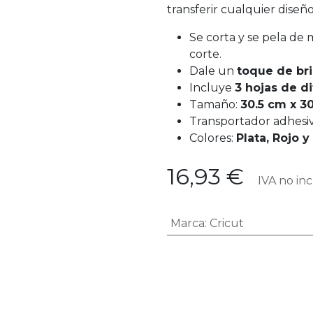
transferir cualquier diseño
Se corta y se pela de
corte.
Dale un
toque de bri
Incluye
3 hojas de di
Tamaño:
30.5 cm x 30
Transportador adhesiv
Colores:
Plata, Rojo y
16,93
€
IVA no inc
Marca
:
Cricut