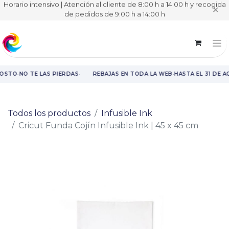
Horario intensivo | Atención al cliente de 8:00 h a 14:00 h y recogida
✕
de pedidos de 9:00 h a 14:00 h
·
·
·
GOSTO
NO TE LAS PIERDAS
REBAJAS EN TODA LA WEB
HASTA EL 31 DE A
Rebajas en toda la web hasta el 31 de agosto.
Todos los productos
Infusible Ink
Cricut Funda Cojín Infusible Ink | 45 x 45 cm