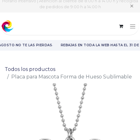
Horario intensivo | Atención al cliente de 8:00 h a 14:00 h y recogida
✕
de pedidos de 9:00 h a 14:00 h
·
·
·
 AGOSTO
NO TE LAS PIERDAS
REBAJAS EN TODA LA WEB
HASTA EL 31 DE
Rebajas en toda la web hasta el 31 de agosto.
Todos los productos
Placa para Mascota Forma de Hueso Sublimable