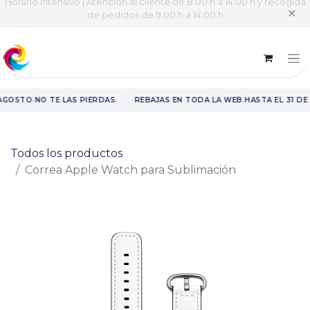
Horario intensivo | Atención al cliente de 8:00 h a 14:00 h y recogida
✕
de pedidos de 9:00 h a 14:00 h
·
·
·
 AGOSTO
NO TE LAS PIERDAS
REBAJAS EN TODA LA WEB
HASTA EL 31 DE
Rebajas en toda la web hasta el 31 de agosto.
Todos los productos
Correa Apple Watch para Sublimación