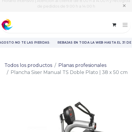
Horario intensivo | Atención al cliente de 8:00 h a 14:00 h y recogida
✕
de pedidos de 9:00 h a 14:00 h
·
·
·
 AGOSTO
NO TE LAS PIERDAS
REBAJAS EN TODA LA WEB
HASTA EL 31 DE
Rebajas en toda la web hasta el 31 de agosto.
Todos los productos
Planas profesionales
Plancha Siser Manual TS Doble Plato | 38 x 50 cm