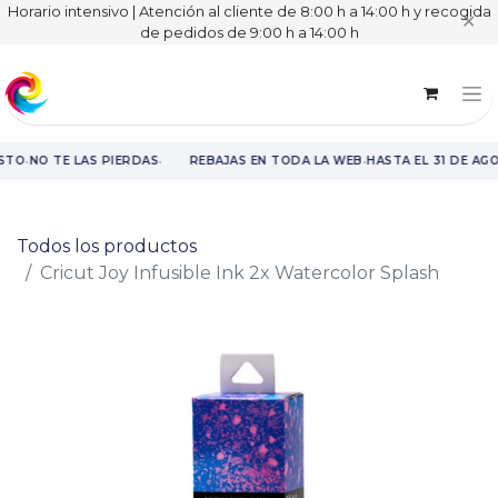
Horario intensivo | Atención al cliente de 8:00 h a 14:00 h y recogida
✕
de pedidos de 9:00 h a 14:00 h
·
·
·
STO
NO TE LAS PIERDAS
REBAJAS EN TODA LA WEB
HASTA EL 31 DE AG
Rebajas en toda la web hasta el 31 de agosto.
Todos los productos
Cricut Joy Infusible Ink 2x Watercolor Splash