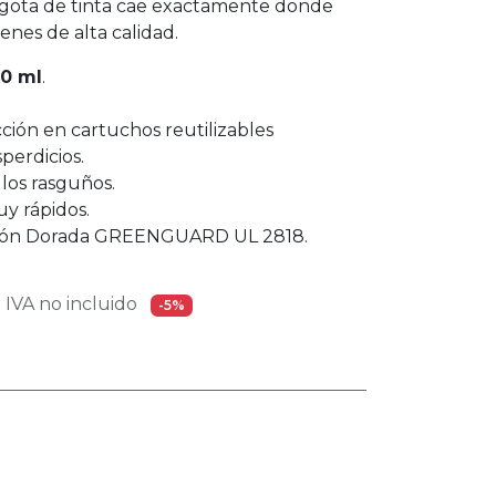
a gota de tinta cae exactamente donde
enes de alta calidad.
50 ml
.
ción en cartuchos reutilizables
erdicios.
 los rasguños.
y rápidos.
cación Dorada GREENGUARD UL 2818.
IVA no incluido
-5%