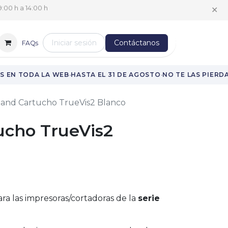
✕
:00 h a 14:00 h
Iniciar sesión
Contáctanos
FAQs
·
·
 EN TODA LA WEB
HASTA EL 31 DE AGOSTO
NO TE LAS PIERDA
land Cartucho TrueVis2 Blanco
ucho TrueVis2
ra las impresoras/cortadoras de la
serie