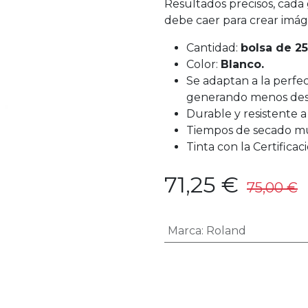
Resultados precisos, cad
debe caer para crear imág
Cantidad:
bolsa de 2
Color:
Blanco.
Se adaptan a la perfec
generando menos desp
Durable y resistente a
Tiempos de secado mu
Tinta con la Certifi
71,25
€
75,00
€
Marca
:
Roland