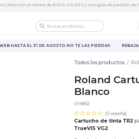
ivo | Atención al cliente de 8:00 h a 14:00 h y recogida de pedidos de 9
logo
Vuelta al cole
·
·
·
WEB
HASTA EL 31 DE AGOSTO
NO TE LAS PIERDAS
REBAJAS
Todos los productos
Ro
Roland Cart
Blanco
014852
(0 reseña)
Cartucho de tinta TR2
pa
TrueVIS VG2
.