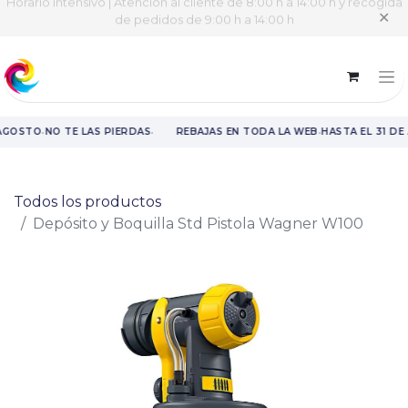
Horario intensivo | Atención al cliente de 8:00 h a 14:00 h y recogida
✕
de pedidos de 9:00 h a 14:00 h
·
·
·
 AGOSTO
NO TE LAS PIERDAS
REBAJAS EN TODA LA WEB
HASTA EL 31 DE
Rebajas en toda la web hasta el 31 de agosto.
Todos los productos
Depósito y Boquilla Std Pistola Wagner W100