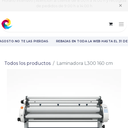
Horario intensivo | Atención al cliente de 8:00 h a 14:00 h y recogida
✕
de pedidos de 9:00 h a 14:00 h
·
·
·
 AGOSTO
NO TE LAS PIERDAS
REBAJAS EN TODA LA WEB
HASTA EL 31 D
Rebajas en toda la web hasta el 31 de agosto.
Todos los productos
Laminadora L300 160 cm