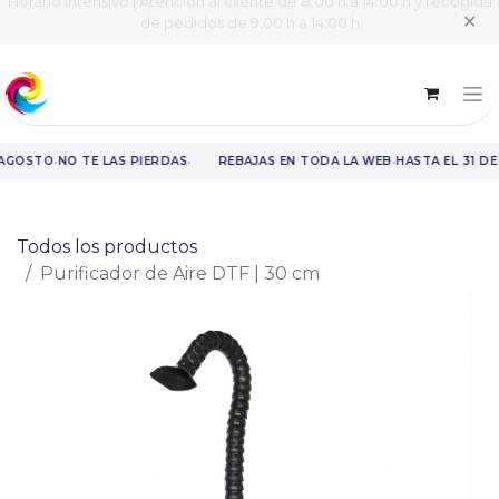
Horario intensivo | Atención al cliente de 8:00 h a 14:00 h y recogida
✕
de pedidos de 9:00 h a 14:00 h
·
·
·
 AGOSTO
NO TE LAS PIERDAS
REBAJAS EN TODA LA WEB
HASTA EL 31 D
Rebajas en toda la web hasta el 31 de agosto.
Todos los productos
Purificador de Aire DTF | 30 cm