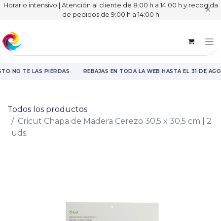
Horario intensivo | Atención al cliente de 8:00 h a 14:00 h y recogida
✕
de pedidos de 9:00 h a 14:00 h
·
·
·
STO
NO TE LAS PIERDAS
REBAJAS EN TODA LA WEB
HASTA EL 31 DE AG
Rebajas en toda la web hasta el 31 de agosto.
Todos los productos
Cricut Chapa de Madera Cerezo 30,5 x 30,5 cm | 2
uds.