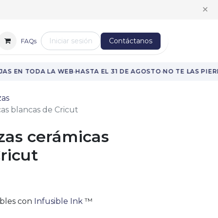
:00 h a 14:00 h
✕
Iniciar sesión
Contáctanos
FAQs
·
·
AS EN TODA LA WEB
HASTA EL 31 DE AGOSTO
NO TE LAS PIERD
zas
as blancas de Cricut
zas cerámicas
ricut
ibles con
Infusible Ink
™