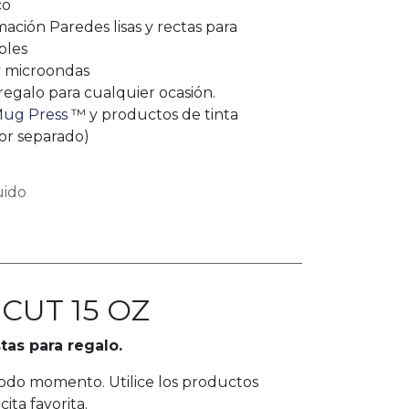
co
ación Paredes lisas y rectas para
bles
 y microondas
 regalo para cualquier ocasión.
Mug Press
™ y productos de tinta
por separado)
uido
CUT 15 OZ
tas para regalo.
todo momento. Utilice los productos
ita favorita.