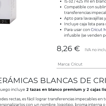
15 oz / 425 ml en blan
Compatible con sublim
transferencias impeca
Apto para lavavajillas
Incluye caja lista para
Para usar con
Cricut 
infusible (se venden 
8,26
€
IVA no incl
Marca
:
Cricut
ERÁMICAS BLANCAS DE CRI
 juego incluye
2 tazas en blanco premium y 2 cajas lis
es rectas, es fácil lograr transferencias impecables en 
rsonalizarlos con un nombre, logotipo, broma interna o c