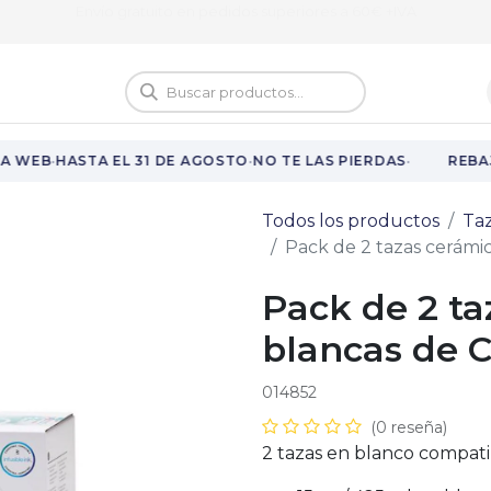
ivo | Atención al cliente de 8:00 h a 14:00 h y recogida de pedidos de 9
logo
Vuelta al cole
·
·
·
A WEB
HASTA EL 31 DE AGOSTO
NO TE LAS PIERDAS
REBAJ
Todos los productos
Ta
Pack de 2 tazas cerámic
Pack de 2 ta
blancas de C
014852
(0 reseña)
2 tazas en blanco compat