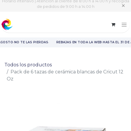
Horario intensivo | Atención al cliente de 8:00 h a 14:00 h y recogida
✕
de pedidos de 9:00 h a 14:00 h
·
·
·
AGOSTO
NO TE LAS PIERDAS
REBAJAS EN TODA LA WEB
HASTA EL 31 DE
Rebajas en toda la web hasta el 31 de agosto.
Todos los productos
Pack de 6 tazas de cerámica blancas de Cricut 12
Oz