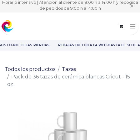
Horario intensivo | Atención al cliente de 8:00 h a 14:00 h y recogida
✕
de pedidos de 9:00 h a 14:00 h
·
·
·
GOSTO
NO TE LAS PIERDAS
REBAJAS EN TODA LA WEB
HASTA EL 31 DE 
Rebajas en toda la web hasta el 31 de agosto.
Todos los productos
Tazas
Pack de 36 tazas de cerámica blancas Cricut - 15
oz