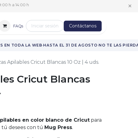
✕
:00 h a 14:00 h
Iniciar sesión
Contáctanos
FAQs
·
·
 EN TODA LA WEB
HASTA EL 31 DE AGOSTO
NO TE LAS PIERDA
as Apilables Cricut Blancas 10 Oz | 4 uds.
les Cricut Blancas
.
pilables en color blanco de Cricut
para
o tú desees con tú
Mug Press
.