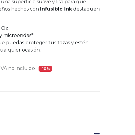
una superficie suave y lisa para que
seños hechos con
Infusible Ink
destaquen
0 Oz
s y microondas*
que puedas proteger tus tazas y estén
cualquier ocasión.
VA no incluido
-10%