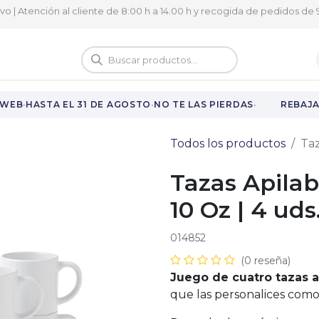
ivo | Atención al cliente de 8:00 h a 14:00 h y recogida de pedidos de 9
logo
Vuelta al cole
·
·
·
WEB
HASTA EL 31 DE AGOSTO
NO TE LAS PIERDAS
REBAJAS
Todos los productos
Taz
Tazas Apilab
10 Oz | 4 uds
014852
(0 reseña)
Juego de cuatro tazas a
que las personalices com