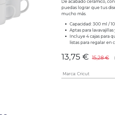
De acabado cerámico, con 
puedas lograr que tus di
mucho más.
Capacidad: 300 ml / 1
Aptas para lavavajilla
Incluye 4 cajas para 
listas para regalar en 
13,75
€
15,28
€
I
Marca
:
Cricut