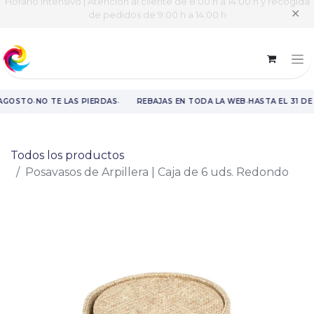
Horario intensivo | Atención al cliente de 8:00 h a 14:00 h y recogida
✕
de pedidos de 9:00 h a 14:00 h
·
·
·
 AGOSTO
NO TE LAS PIERDAS
REBAJAS EN TODA LA WEB
HASTA EL 31 DE
Rebajas en toda la web hasta el 31 de agosto.
Todos los productos
Posavasos de Arpillera | Caja de 6 uds. Redondo