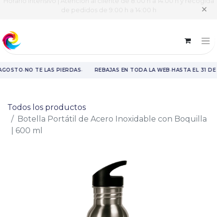
Horario intensivo | Atención al cliente de 8:00 h a 14:00 h y recogida
✕
de pedidos de 9:00 h a 14:00 h
·
·
·
 AGOSTO
NO TE LAS PIERDAS
REBAJAS EN TODA LA WEB
HASTA EL 31 DE
Rebajas en toda la web hasta el 31 de agosto.
Todos los productos
Botella Portátil de Acero Inoxidable con Boquilla
| 600 ml