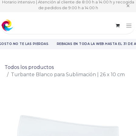
Horario intensivo | Atención al cliente de 8:00 h a 14:00 h y recogida
✕
de pedidos de 9:00 h a 14:00 h
·
·
·
AGOSTO
NO TE LAS PIERDAS
REBAJAS EN TODA LA WEB
HASTA EL 31 DE 
Rebajas en toda la web hasta el 31 de agosto.
Todos los productos
Turbante Blanco para Sublimación | 26 x 10 cm