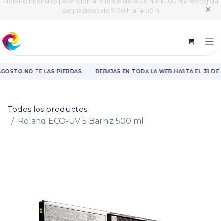
Horario intensivo | Atención al cliente de 8:00 h a 14:00 h y recogida
✕
de pedidos de 9:00 h a 14:00 h
·
·
·
 AGOSTO
NO TE LAS PIERDAS
REBAJAS EN TODA LA WEB
HASTA EL 31 DE
Rebajas en toda la web hasta el 31 de agosto.
Todos los productos
Roland ECO-UV 5 Barniz 500 ml