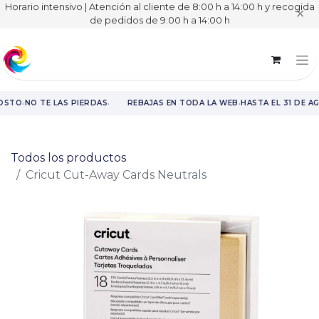
Horario intensivo | Atención al cliente de 8:00 h a 14:00 h y recogida
✕
de pedidos de 9:00 h a 14:00 h
·
·
·
OSTO
NO TE LAS PIERDAS
REBAJAS EN TODA LA WEB
HASTA EL 31 DE A
Rebajas en toda la web hasta el 31 de agosto.
Todos los productos
Cricut Cut-Away Cards Neutrals