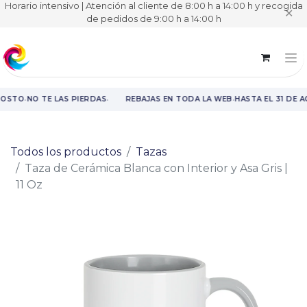
Horario intensivo | Atención al cliente de 8:00 h a 14:00 h y recogida
✕
de pedidos de 9:00 h a 14:00 h
·
·
·
GOSTO
NO TE LAS PIERDAS
REBAJAS EN TODA LA WEB
HASTA EL 31 DE 
Rebajas en toda la web hasta el 31 de agosto.
Todos los productos
Tazas
Taza de Cerámica Blanca con Interior y Asa Gris |
11 Oz