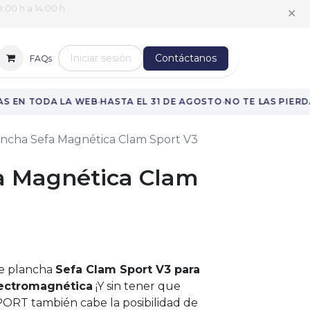
:00 h a 14:00 h
✕
Iniciar sesión
Contáctanos
FAQs
·
·
 EN TODA LA WEB
HASTA EL 31 DE AGOSTO
NO TE LAS PIERDA
ncha Sefa Magnética Clam Sport V3
a Magnética Clam
e plancha
Sefa Clam Sport V3 para
lectromagnética
¡Y sin tener que
SPORT también cabe la posibilidad de