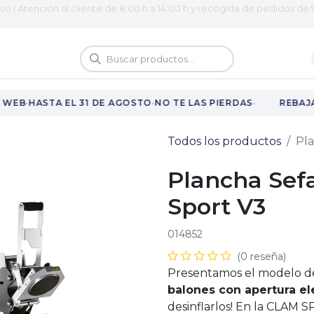
ivo | Atención al cliente de 8:00 h a 14:00 h y recogida de pedidos de 9
logo
Vuelta al cole
·
·
·
WEB
HASTA EL 31 DE AGOSTO
NO TE LAS PIERDAS
REBAJAS
Todos los productos
Pla
Plancha Sef
Sport V3
014852
(0 reseña)
Presentamos el modelo d
balones con apertura e
desinflarlos! En la CLAM 