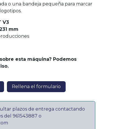
vada o una bandeja pequeña para marcar
logotipos.
 V3
 231 mm
producciones
 sobre esta máquina? Podemos
iso.
Rellena el formulario
ultar plazos de entrega contactando
és del 961543887 o
.com