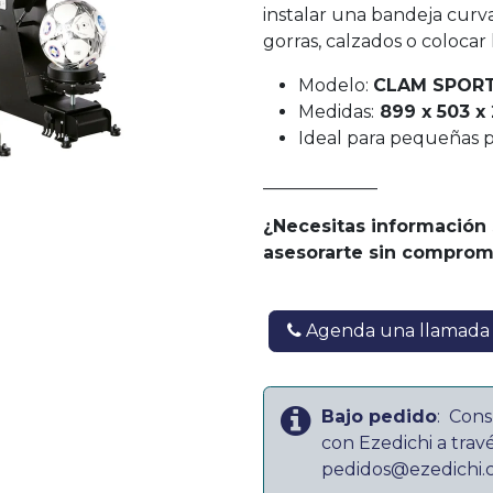
instalar una bandeja cur
gorras, calzados o colocar 
Modelo:
CLAM SPORT
Medidas:
899 x 503 x
Ideal para pequeñas 
_____________
¿Necesitas información
asesorarte sin comprom
Agenda una llamada
Bajo pedido
:
Cons
con Ezedichi a trav
pedidos@ezedichi