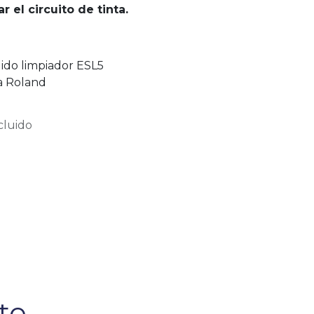
r el circuito de tinta.
ido limpiador ESL5
ja Roland
cluido
e...