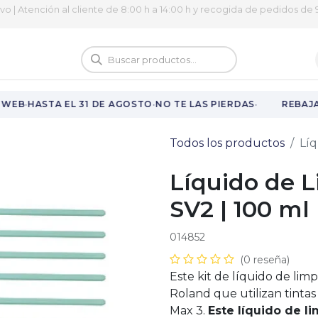
ivo | Atención al cliente de 8:00 h a 14:00 h y recogida de pedidos de 9
logo
Vuelta al cole
·
·
·
WEB
HASTA EL 31 DE AGOSTO
NO TE LAS PIERDAS
REBAJAS
Todos los productos
Líq
Líquido de 
SV2 | 100 ml
014852
(0 reseña)
Este kit de líquido de li
Roland que utilizan tintas
Max 3.
Este líquido de l