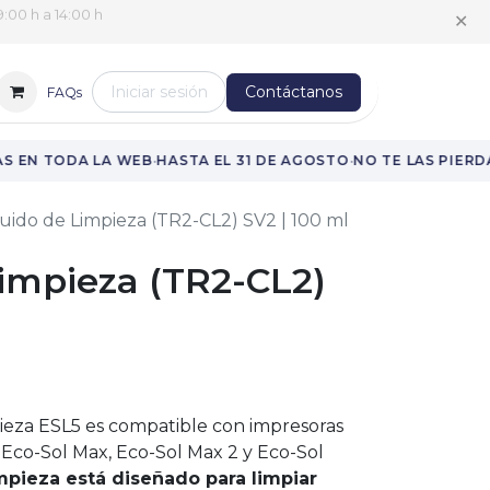
✕
:00 h a 14:00 h
Iniciar sesión
Contáctanos
FAQs
·
·
 EN TODA LA WEB
HASTA EL 31 DE AGOSTO
NO TE LAS PIERDA
uido de Limpieza (TR2-CL2) SV2 | 100 ml
Limpieza (TR2-CL2)
mpieza ESL5 es compatible con impresoras
 Eco-Sol Max, Eco-Sol Max 2 y Eco-Sol
impieza está diseñado para limpiar