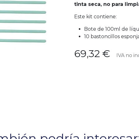
tinta seca, no para limpia
Este kit contiene:
Bote de 100ml de líqu
10 bastoncillos espon
69,32
€
IVA no in
bién podría interesart