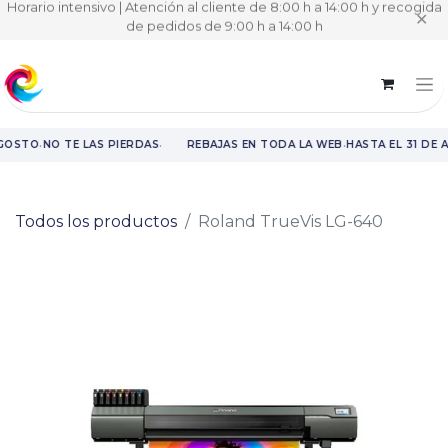
Horario intensivo | Atención al cliente de 8:00 h a 14:00 h y recogida
✕
de pedidos de 9:00 h a 14:00 h
·
·
·
AGOSTO
NO TE LAS PIERDAS
REBAJAS EN TODA LA WEB
HASTA EL 31 DE 
Rebajas en toda la web hasta el 31 de agosto.
Todos los productos
Roland TrueVis LG-640