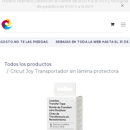
Horario intensivo | Atención al cliente de 8:00 h a 14:00 h y recogida
✕
de pedidos de 9:00 h a 14:00 h
·
·
·
AGOSTO
NO TE LAS PIERDAS
REBAJAS EN TODA LA WEB
HASTA EL 31 DE
Rebajas en toda la web hasta el 31 de agosto.
Todos los productos
Cricut Joy Transportador sin lámina protectora