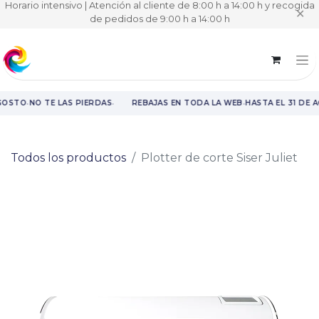
Horario intensivo | Atención al cliente de 8:00 h a 14:00 h y recogida
✕
de pedidos de 9:00 h a 14:00 h
·
·
·
GOSTO
NO TE LAS PIERDAS
REBAJAS EN TODA LA WEB
HASTA EL 31 DE 
Rebajas en toda la web hasta el 31 de agosto.
Todos los productos
Plotter de corte Siser Juliet