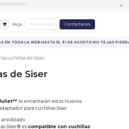
✕
:00 h a 14:00 h
Iniciar sesión
Contáctanos
FAQs
·
·
 EN TODA LA WEB
HASTA EL 31 DE AGOSTO
NO TE LAS PIERDA
tacuchillas de Siser
as de Siser
Juliet™
le encantarán estos nuevos
daptador para cuchillas Siser
 anodizado.
las Siser® es
compatible con cuchillas