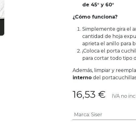
de 45° y 60°
¿Cómo funciona?
Simplemente gira el an
cantidad de hoja expue
aprieta el anillo para 
¡Coloca el porta cuchil
para cortar todo tipo 
Además, limpiar y reemplaza
interno
del portacuchilla
16,53
€
IVA no inc
Marca
:
Siser