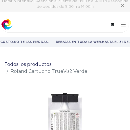
Horario intensivo | Atención al cliente de 8:00 h a 14:00 h y recogida
✕
de pedidos de 9:00 h a 14:00 h
·
·
·
 AGOSTO
NO TE LAS PIERDAS
REBAJAS EN TODA LA WEB
HASTA EL 31 DE
Rebajas en toda la web hasta el 31 de agosto.
Todos los productos
Roland Cartucho TrueVis2 Verde