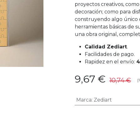
proyectos creativos, como
decoración; como para di
construyendo algo único 
herramientas básicas de s
una obra original, comple
Calidad Zediart
.
Facilidades de pago.
Rapidez en el envío:
4
9,67
€
10,74
€
IV
Marca
:
Zediart