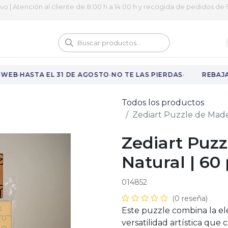
ivo | Atención al cliente de 8:00 h a 14:00 h y recogida de pedidos de 9
logo
Vuelta al cole
·
·
·
WEB
HASTA EL 31 DE AGOSTO
NO TE LAS PIERDAS
REBAJAS
Todos los productos
Zediart Puzzle de Mader
Zediart Puz
Natural | 60
014852
(0 reseña)
Este puzzle combina la el
versatilidad artística que 