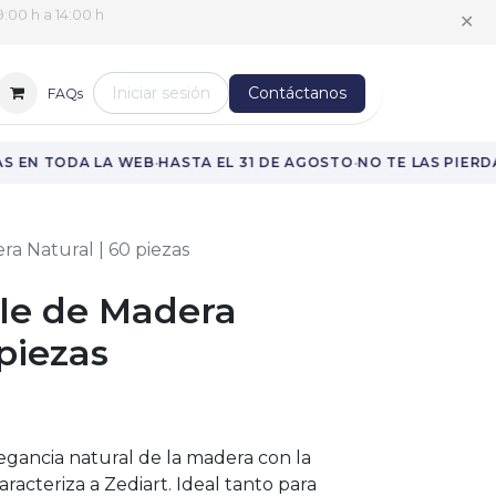
✕
:00 h a 14:00 h
Iniciar sesión
Contáctanos
FAQs
·
·
 EN TODA LA WEB
HASTA EL 31 DE AGOSTO
NO TE LAS PIERDA
a Natural | 60 piezas
zle de Madera
 piezas
egancia natural de la madera con la
caracteriza a Zediart. Ideal tanto para