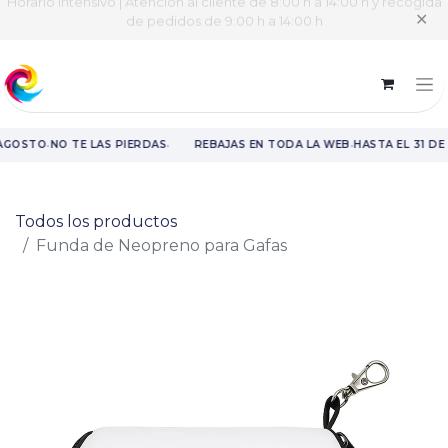
Horario intensivo | Atención al cliente de 8:00 h a 14:00 h y recogida
✕
de pedidos de 9:00 h a 14:00 h
·
·
·
 AGOSTO
NO TE LAS PIERDAS
REBAJAS EN TODA LA WEB
HASTA EL 31 DE
Rebajas en toda la web hasta el 31 de agosto.
Todos los productos
Funda de Neopreno para Gafas