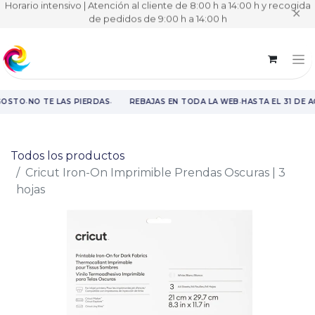
Horario intensivo | Atención al cliente de 8:00 h a 14:00 h y recogida
✕
de pedidos de 9:00 h a 14:00 h
·
·
·
GOSTO
NO TE LAS PIERDAS
REBAJAS EN TODA LA WEB
HASTA EL 31 DE 
Rebajas en toda la web hasta el 31 de agosto.
Todos los productos
Cricut Iron-On Imprimible Prendas Oscuras | 3
hojas