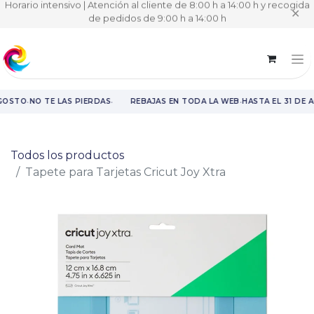
Horario intensivo | Atención al cliente de 8:00 h a 14:00 h y recogida
✕
de pedidos de 9:00 h a 14:00 h
·
·
·
GOSTO
NO TE LAS PIERDAS
REBAJAS EN TODA LA WEB
HASTA EL 31 DE 
Rebajas en toda la web hasta el 31 de agosto.
Todos los productos
Tapete para Tarjetas Cricut Joy Xtra