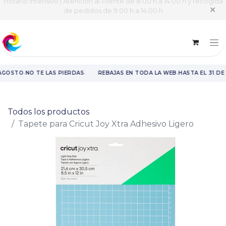
Horario intensivo | Atención al cliente de 8:00 h a 14:00 h y recogida
✕
de pedidos de 9:00 h a 14:00 h
·
·
·
AGOSTO
NO TE LAS PIERDAS
REBAJAS EN TODA LA WEB
HASTA EL 31 DE
Rebajas en toda la web hasta el 31 de agosto.
Todos los productos
Tapete para Cricut Joy Xtra Adhesivo Ligero