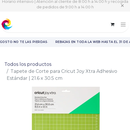
Horario intensivo | Atención al cliente de 8:00 h a 14:00 h y recogida
✕
de pedidos de 9:00 h a 14:00 h
·
·
·
AGOSTO
NO TE LAS PIERDAS
REBAJAS EN TODA LA WEB
HASTA EL 31 DE
Rebajas en toda la web hasta el 31 de agosto.
Todos los productos
Tapete de Corte para Cricut Joy Xtra Adhesivo
Estándar | 21.6 x 30.5 cm