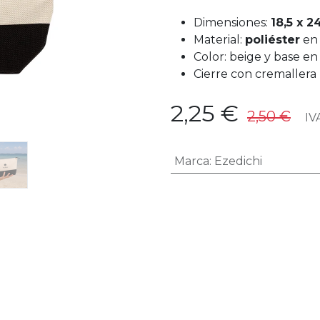
Dimensiones:
18,5 x 2
Material:
poliéster
en 
Color: beige y base en
Cierre con cremallera
2,25
€
2,50
€
IVA
Marca
:
Ezedichi