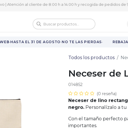
ivo | Atención al cliente de 8:00 h a 14:00 h y recogida de pedidos de 9
logo
Vuelta al cole
·
·
·
WEB
HASTA EL 31 DE AGOSTO
NO TE LAS PIERDAS
REBAJAS
Todos los productos
Nec
Neceser de 
014852
(0 reseña)
Neceser de lino rectang
negro.
Personalízalo a tu
Con el tamaño perfecto pa
importantes.