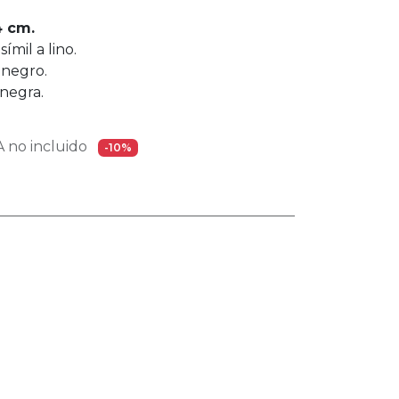
4 cm.
símil a lino.
 negro.
 negra.
 no incluido
-10%