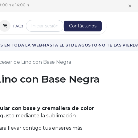
✕
:00 h a 14:00 h
Iniciar sesión
Contáctanos
FAQs
·
·
 EN TODA LA WEB
HASTA EL 31 DE AGOSTO
NO TE LAS PIERDA
eser de Lino con Base Negra
Lino con Base Negra
ular con base y cremallera de color
 gusto mediante la sublimación.
ra llevar contigo tus enseres más