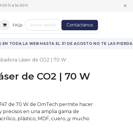
✕
:00 h a 14:00 h
Iniciar sesión
Contáctanos
FAQs
·
·
·
EN TODA LA WEB
HASTA EL 31 DE AGOSTO
NO TE LAS PIERDAS
badora Láser de CO2 | 70 W
áser de CO2 | 70 W
 747 de 70 W de OmTech permite hacer
 y precisos en una amplia gama de
rílico, plástico, MDF, cuero, ¡y mucho