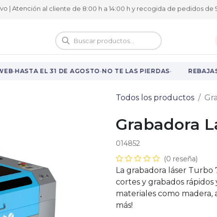
ivo | Atención al cliente de 8:00 h a 14:00 h y recogida de pedidos de 9
logo
Vuelta al cole
·
·
·
EB
HASTA EL 31 DE AGOSTO
NO TE LAS PIERDAS
REBAJAS 
Todos los productos
Gra
Grabadora L
014852
(0 reseña)
La grabadora láser Turbo
cortes y grabados rápidos
materiales como madera, ac
más!