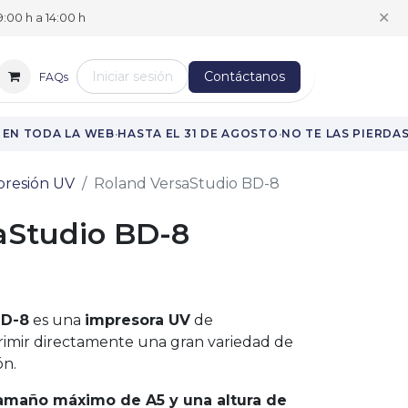
✕
:00 h a 14:00 h
Iniciar sesión
Contáctanos
FAQs
·
·
·
EN TODA LA WEB
HASTA EL 31 DE AGOSTO
NO TE LAS PIERDAS
presión UV
Roland VersaStudio BD-8
aStudio BD-8
BD-8
es una
impresora UV
de
imir directamente una gran variedad de
ón.
tamaño máximo de A5 y una altura de