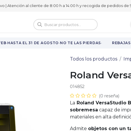
ivo | Atención al cliente de 8:00 h a 14:00 h y recogida de pedidos de 9
logo
Vuelta al cole
·
·
·
EB
HASTA EL 31 DE AGOSTO
NO TE LAS PIERDAS
REBAJAS 
Todos los productos
Im
Roland Vers
014852
(0 reseña)
La
Roland VersaStudio 
sobremesa
capaz de impr
materiales en alta definici
Admite
objetos con un 