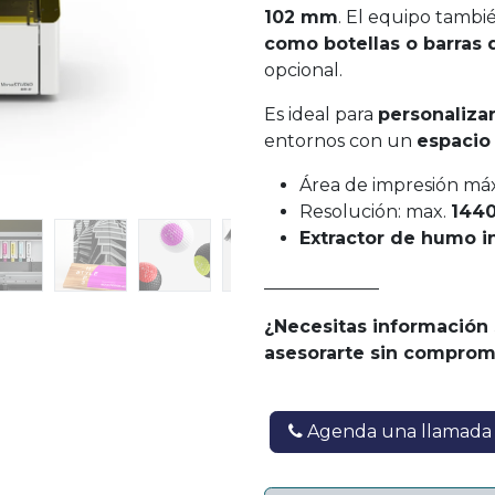
102 mm
. El equipo tamb
como botellas o barras 
opcional.
Es ideal para
personalizar
entornos con un
espacio
Área de impresión má
Resolución: max.
1440
Extractor de humo i
_____________
¿Necesitas información
asesorarte sin comprom
Agenda una llamada