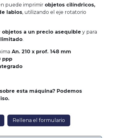
ién puede imprimir
objetos cilíndricos,
de labios
, utilizando el eje rotatorio
 objetos a un precio asequible
y para
 limitado
.
xima
An. 210 x prof. 148 mm
 ppp
ntegrado
 sobre esta máquina? Podemos
iso.
Rellena el formulario