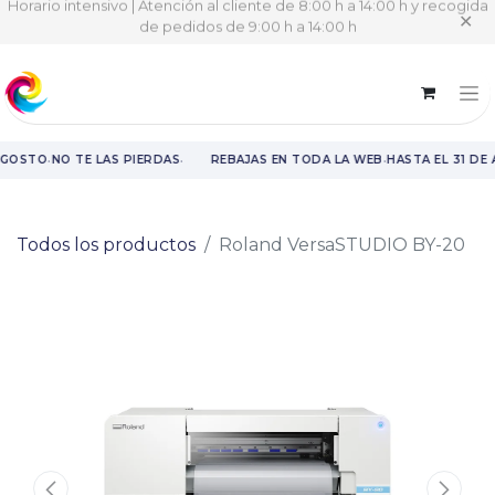
Horario intensivo | Atención al cliente de 8:00 h a 14:00 h y recogida
✕
de pedidos de 9:00 h a 14:00 h
·
·
·
AGOSTO
NO TE LAS PIERDAS
REBAJAS EN TODA LA WEB
HASTA EL 31 DE
Rebajas en toda la web hasta el 31 de agosto.
Todos los productos
Roland VersaSTUDIO BY-20