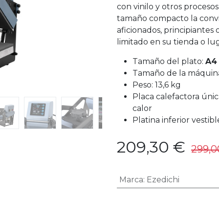
con vinilo y otros proceso
tamaño compacto la convi
aficionados, principiantes
limitado en su tienda o lug
Tamaño del plato:
A4 
Tamaño de la máquin
Peso: 13,6 kg
Placa calefactora úni
calor
Platina inferior vestibl
209,30
€
299,0
Marca
:
Ezedichi