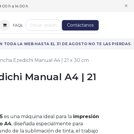
✕
:00 h a 14:00 h
Iniciar sesión
Contáctanos
FAQs
·
·
·
 TODA LA WEB
HASTA EL 31 DE AGOSTO
NO TE LAS PIERDAS
ncha Ezedichi Manual A4 | 21 x 30 cm
ichi Manual A4 | 21
5
es una máquina ideal para la
impresión
o A4
, diseñada especialmente para
undo de la sublimación de tinta, el trabajo