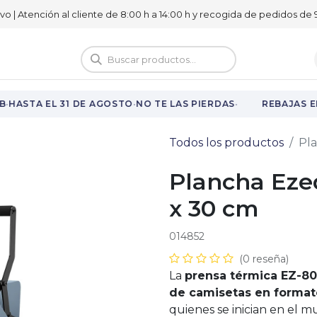
ivo | Atención al cliente de 8:00 h a 14:00 h y recogida de pedidos de 9
logo
Vuelta al cole
·
·
·
HASTA EL 31 DE AGOSTO
NO TE LAS PIERDAS
REBAJAS EN
Todos los productos
Pla
Plancha Ezed
x 30 cm
014852
(0 reseña)
La
prensa térmica EZ-80
de camisetas en format
quienes se inician en el m