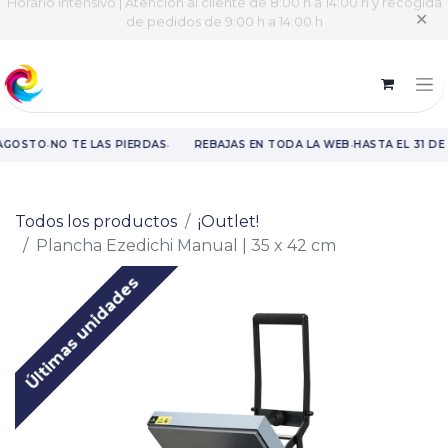
Horario intensivo | Atención al cliente de 8:00 h a 14:00 h y recogida
✕
de pedidos de 9:00 h a 14:00 h
·
·
·
 AGOSTO
NO TE LAS PIERDAS
REBAJAS EN TODA LA WEB
HASTA EL 31 DE
Rebajas en toda la web hasta el 31 de agosto.
Todos los productos
¡Outlet!
Plancha Ezedichi Manual | 35 x 42 cm
Últimas unidades