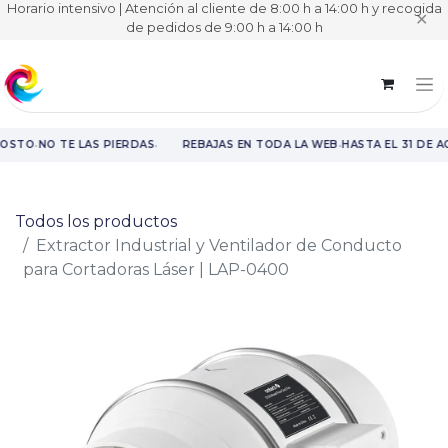
Horario intensivo | Atención al cliente de 8:00 h a 14:00 h y recogida
✕
de pedidos de 9:00 h a 14:00 h
·
·
·
GOSTO
NO TE LAS PIERDAS
REBAJAS EN TODA LA WEB
HASTA EL 31 DE A
Rebajas en toda la web hasta el 31 de agosto.
Todos los productos
Extractor Industrial y Ventilador de Conducto
para Cortadoras Láser | LAP-0400