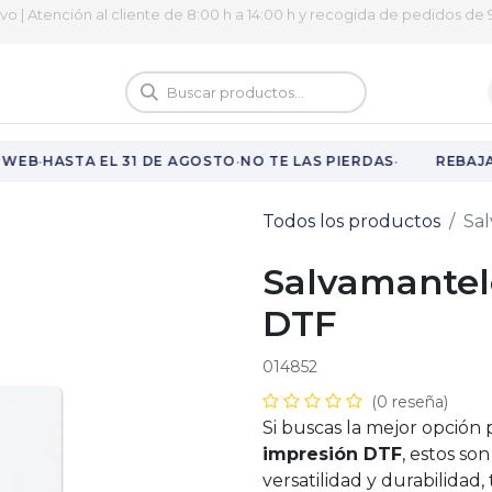
ivo | Atención al cliente de 8:00 h a 14:00 h y recogida de pedidos de 9
logo
Vuelta al cole
·
·
·
WEB
HASTA EL 31 DE AGOSTO
NO TE LAS PIERDAS
REBAJAS
Todos los productos
Sa
Salvamantel
DTF
014852
(0 reseña)
Si buscas la mejor opción 
impresión DTF
, estos so
versatilidad y durabilidad