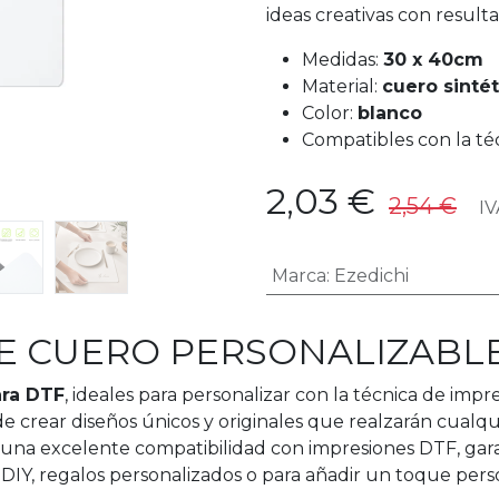
ideas creativas con result
Medidas:
30 x 40cm
Material:
cuero sintét
Color:
blanco
Compatibles con la té
2,03
€
2,54
€
IVA
Marca
:
Ezedichi
E CUERO PERSONALIZABL
ara DTF
, ideales para personalizar con la técnica de impr
de crear diseños únicos y originales que realzarán cualq
r una excelente compatibilidad con impresiones DTF, gar
 DIY, regalos personalizados o para añadir un toque pers