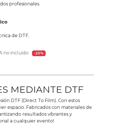
ados profesionales.
ico
cnica de DTF.
 no incluido
-20%
ES MEDIANTE DTF
esión DTF (Direct To Film). Con estos
uier espacio. Fabricados con materiales de
antizando resultados vibrantes y
onal a cualquier evento!