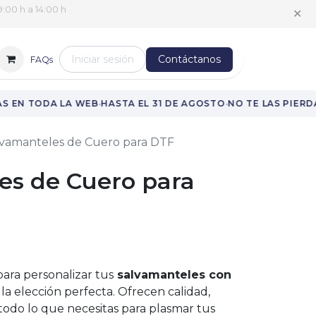
✕
:00 h a 14:00 h
Iniciar sesión
Contáctanos
FAQs
·
·
 EN TODA LA WEB
HASTA EL 31 DE AGOSTO
NO TE LAS PIERDA
lvamanteles de Cuero para DTF
es de Cuero para
para personalizar tus
salvamanteles con
n la elección perfecta. Ofrecen calidad,
, todo lo que necesitas para plasmar tus