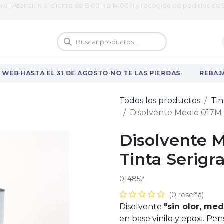
ivo | Atención al cliente de 8:00 h a 14:00 h y recogida de pedidos de 9
logo
Vuelta al cole
·
·
·
 WEB
HASTA EL 31 DE AGOSTO
NO TE LAS PIERDAS
REBAJA
Todos los productos
Tin
Disolvente Medio 017M p
Disolvente 
Tinta Serigra
014852
(0 reseña)
Disolvente
"sin olor, med
en base vinilo y epoxi. Pe