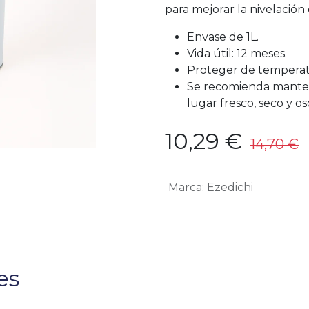
para mejorar la nivelación
Envase de 1L.
Vida útil: 12 meses.
Proteger de temperat
Se recomienda manten
lugar fresco, seco y os
10,29
€
14,70
€
Marca
:
Ezedichi
es