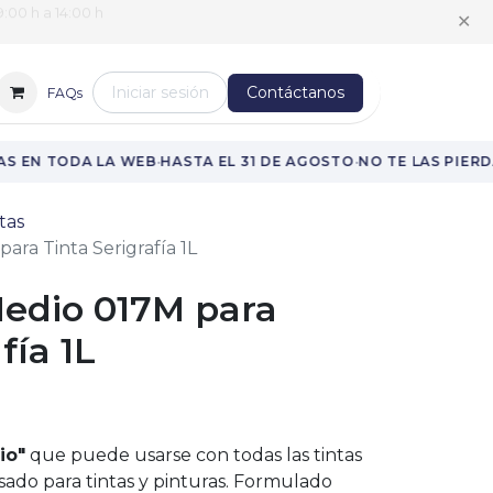
:00 h a 14:00 h
✕
Iniciar sesión
Contáctanos
FAQs
·
·
S EN TODA LA WEB
HASTA EL 31 DE AGOSTO
NO TE LAS PIERDA
tas
ara Tinta Serigrafía 1L
Medio 017M para
fía 1L
io"
que puede usarse con todas las tintas
nsado para tintas y pinturas. Formulado