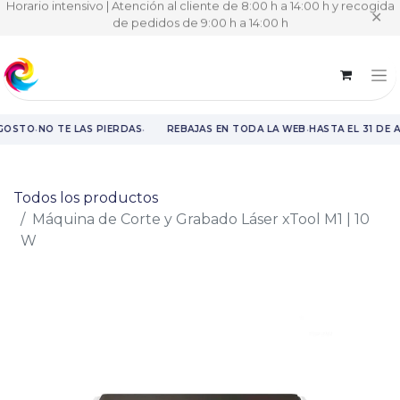
Horario intensivo | Atención al cliente de 8:00 h a 14:00 h y recogida
✕
de pedidos de 9:00 h a 14:00 h
·
·
·
AGOSTO
NO TE LAS PIERDAS
REBAJAS EN TODA LA WEB
HASTA EL 31 DE 
Rebajas en toda la web hasta el 31 de agosto.
Todos los productos
Máquina de Corte y Grabado Láser xTool M1 | 10
W